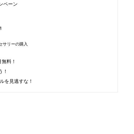
ンペーン
物
クセサリーの購入
3か月無料！
う！
ールを見逃すな！