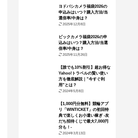
ヨドバシカメラ福袋2026の
申込みはいつ？購入方法/当
選倍率/中身は？
2025年12月8日
ビックカメラ福袋2026の申
込みはいつ？購入方法/当選
倍率/中身は？
2025年11月26日
【誰でも10%割引】超お得な
Yahoo!トラベルの賢い使い
方を徹底解説｜”今すぐ利
用”とは？
2024年5月8日
【1,000円分無料】競輪アプ
リ「WINTICKET」の初回特
典で楽しくお小遣い稼ぎ -友
だち招待くじで最大7,000円
分も！-
2024年3月13日