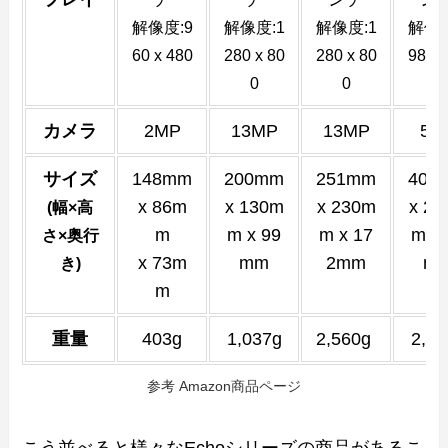
解像度:9
解像度:1
解像度:1
解像度
60 x 480
280 x 80
280 x 80
980 x
0
0
80
カメラ
2MP
13MP
13MP
5M
サイズ
148mm
200mm
251mm
402
x 86m
x 130m
x 230m
x 2
(幅×高
m
m x 99
m x 17
m x 
さ×奥行
x 73m
mm
2mm
m
き)
m
重量
403g
1,037g
2,560g
2,20
参考 Amazon商品ページ
こう並べると様々なEchoシリーズの商品があるこ