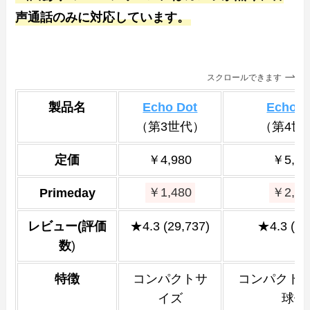
声通話のみに対応しています。
スクロールできます
製品名
Echo Dot
Echo D
（第3世代）
（第4世
定価
￥4,980
￥5,98
Primeday
￥1,480
￥2,18
レビュー(評価
★4.3 (29,737)
★4.3 (4,
数
)
特徴
コンパクトサ
コンパクト
イズ
球体