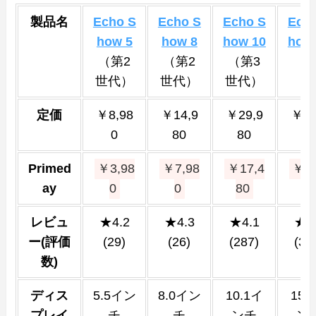
製品名
Echo S
Echo S
Echo S
Ech
how 5
how 8
how 10
how
（第2
（第2
（第3
世代）
世代）
世代）
定価
￥8,98
￥14,9
￥29,9
￥29
0
80
80
8
Primed
￥3,98
￥7,98
￥17,4
￥17
ay
0
0
80
80
レビュ
★4.2
★4.3
★4.1
★4
ー(評価
(29)
(26)
(287)
(35
数
)
ディス
5.5イン
8.0イン
10.1イ
15.
プレイ
チ
チ
ンチ
ン