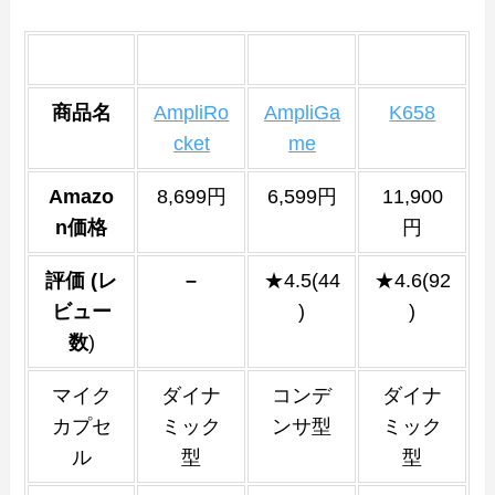
商品名
AmpliRo
AmpliGa
K658
cket
me
Amazo
8,699円
6,599円
11,900
n価格
円
評価 (レ
–
★4.5(44
★4.6(92
ビュー
)
)
数
)
マイク
ダイナ
コンデ
ダイナ
カプセ
ミック
ンサ型
ミック
ル
型
型