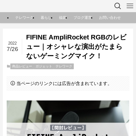
テレワーク
暮らし
福袋
ブログ運営
お問い合わせ
FIFINE AmpliRocket RGBのレビ
2022
ュー｜オシャレな演出がたまら
7/26
ないゲーミングマイク！
商品レビュー
ガジェット
テレワーク
当ページのリンクには広告が含まれています。