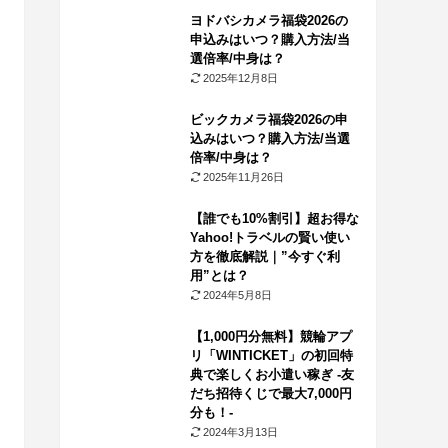
ヨドバシカメラ福袋2026の
申込みはいつ？購入方法/当
選倍率/中身は？
2025年12月8日
ビックカメラ福袋2026の申
込みはいつ？購入方法/当選
倍率/中身は？
2025年11月26日
【誰でも10%割引】超お得な
Yahoo!トラベルの賢い使い
方を徹底解説｜”今すぐ利
用”とは？
2024年5月8日
【1,000円分無料】競輪アプ
リ「WINTICKET」の初回特
典で楽しくお小遣い稼ぎ -友
だち招待くじで最大7,000円
分も！-
2024年3月13日