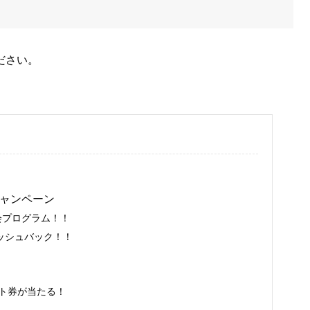
ださい。
キャンペーン
入会プログラム！！
ッシュバック！！
！
フト券が当たる！