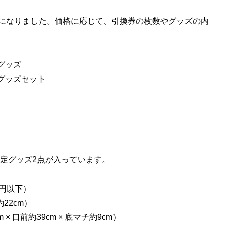
プになりました。価格に応じて、引換券の枚数やグッズの内
グッズ
グッズセット
限定グッズ2点が入っています。
8円以下）
22cm）
× 口前約39cm × 底マチ約9cm）