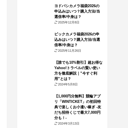
ヨドバシカメラ福袋2026の
申込みはいつ？購入方法/当
選倍率/中身は？
2025年12月8日
ビックカメラ福袋2026の申
込みはいつ？購入方法/当選
倍率/中身は？
2025年11月26日
【誰でも10%割引】超お得な
Yahoo!トラベルの賢い使い
方を徹底解説｜”今すぐ利
用”とは？
2024年5月8日
【1,000円分無料】競輪アプ
リ「WINTICKET」の初回特
典で楽しくお小遣い稼ぎ -友
だち招待くじで最大7,000円
分も！-
2024年3月13日