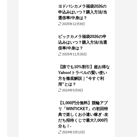
ヨドバシカメラ福袋2026の
申込みはいつ？購入方法/当
選倍率/中身は？
2025年12月8日
ビックカメラ福袋2026の申
込みはいつ？購入方法/当選
倍率/中身は？
2025年11月26日
【誰でも10%割引】超お得な
Yahoo!トラベルの賢い使い
方を徹底解説｜”今すぐ利
用”とは？
2024年5月8日
【1,000円分無料】競輪アプ
リ「WINTICKET」の初回特
典で楽しくお小遣い稼ぎ -友
だち招待くじで最大7,000円
分も！-
2024年3月13日