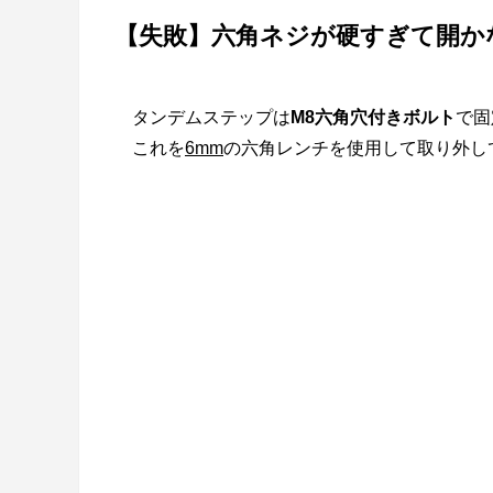
【失敗】六角ネジが硬すぎて開か
タンデムステップは
M8六角穴付きボルト
で固
これを
6mm
の六角レンチを使用して取り外し