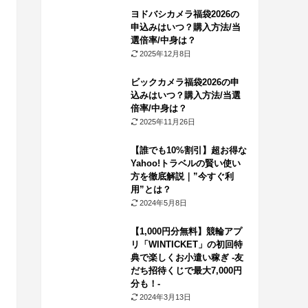
ヨドバシカメラ福袋2026の
申込みはいつ？購入方法/当
選倍率/中身は？
2025年12月8日
ビックカメラ福袋2026の申
込みはいつ？購入方法/当選
倍率/中身は？
2025年11月26日
【誰でも10%割引】超お得な
Yahoo!トラベルの賢い使い
方を徹底解説｜”今すぐ利
用”とは？
2024年5月8日
【1,000円分無料】競輪アプ
リ「WINTICKET」の初回特
典で楽しくお小遣い稼ぎ -友
だち招待くじで最大7,000円
分も！-
2024年3月13日