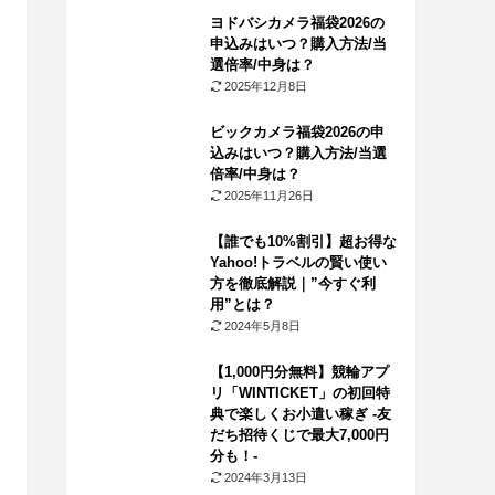
ヨドバシカメラ福袋2026の
申込みはいつ？購入方法/当
選倍率/中身は？
2025年12月8日
ビックカメラ福袋2026の申
込みはいつ？購入方法/当選
倍率/中身は？
2025年11月26日
【誰でも10%割引】超お得な
Yahoo!トラベルの賢い使い
方を徹底解説｜”今すぐ利
用”とは？
2024年5月8日
【1,000円分無料】競輪アプ
リ「WINTICKET」の初回特
典で楽しくお小遣い稼ぎ -友
だち招待くじで最大7,000円
分も！-
2024年3月13日