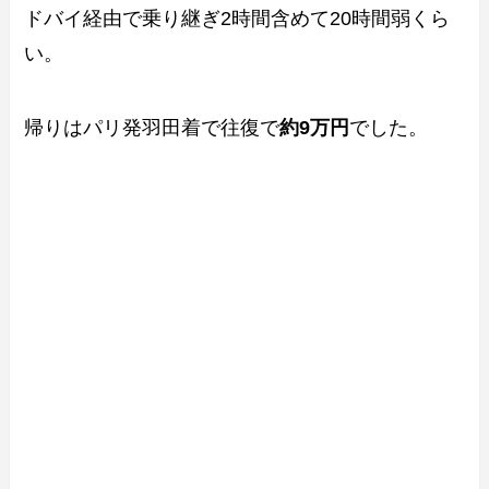
ドバイ経由で乗り継ぎ2時間含めて20時間弱くら
い。
帰りはパリ発羽田着で往復で
約9万円
でした。