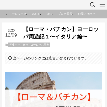
テレワーク
暮らし
福袋
ブログ運営
お問い合わせ
【ローマ・バチカン】ヨーロッ
2020
12/09
パ周遊記１〜イタリア編〜
学生向け
旅行
ヨーロッパ周遊
当ページのリンクには広告が含まれています。