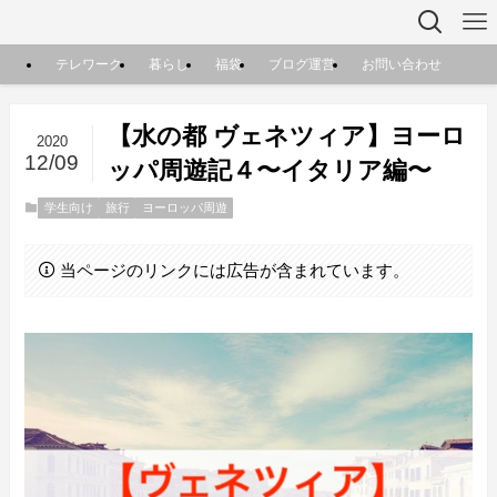
テレワーク
暮らし
福袋
ブログ運営
お問い合わせ
【水の都 ヴェネツィア】ヨーロ
2020
12/09
ッパ周遊記４〜イタリア編〜
学生向け
旅行
ヨーロッパ周遊
当ページのリンクには広告が含まれています。