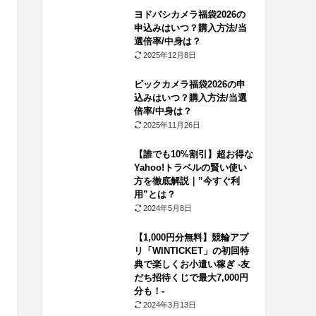
ヨドバシカメラ福袋2026の
申込みはいつ？購入方法/当
選倍率/中身は？
2025年12月8日
ビックカメラ福袋2026の申
込みはいつ？購入方法/当選
倍率/中身は？
2025年11月26日
【誰でも10%割引】超お得な
Yahoo!トラベルの賢い使い
方を徹底解説｜”今すぐ利
用”とは？
2024年5月8日
【1,000円分無料】競輪アプ
リ「WINTICKET」の初回特
典で楽しくお小遣い稼ぎ -友
だち招待くじで最大7,000円
分も！-
2024年3月13日