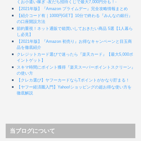
くお小遣い稼ぎ -友だち招待くじで最大7,000円分も！-
【2021年版】『Amazon プライムデー』完全攻略情報まとめ
【紹介コード有｜1000円GET】10分で終わる『みんなの銀行』
の口座開設方法
節約重視！ネット通販で箱買いしておきたい商品 5選【1人暮ら
し必見】
【2021年版】『Amazon 初売り』お得なキャンペーンと目玉商
品を徹底紹介
クレジットカード選びで迷ったら『楽天カード』【最大5,000ポ
イントゲット】
スキマ時間にポイント獲得『楽天スーパーポイントスクリーン』
の使い方
【クレカ選び】ヤフーカードならTポイントがかなり貯まる！
【ヤフー経済圏入門】Yahoo!ショッピングの超お得な使い方を
徹底解説
当ブログについて