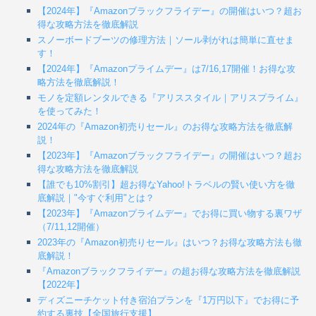
【2024年】『Amazonブラックフライデー』の開催はいつ？超お
得な攻略方法を徹底解説
スノーボードブーツの修理方法｜ソール剥がれは簡単に直せま
す！
【2024年】『Amazonプライムデー』は7/16,17開催！お得な攻
略方法を徹底解説！
モノを定額レンタルできる『アリススタイル｜アリスプライム』
を使ってみた！
2024年の『Amazon初売りセール』のお得な攻略方法を徹底解
説！
【2023年】『Amazonブラックフライデー』の開催はいつ？超お
得な攻略方法を徹底解説
【誰でも10%割引】超お得なYahoo!トラベルの賢い使い方を徹
底解説｜"今すぐ利用"とは？
【2023年】『Amazonプライムデー』でお得に買い物する裏ワザ
（7/11,12開催）
2023年の『Amazon初売りセール』はいつ？お得な攻略方法も徹
底解説！
『Amazonブラックフライデー』の超お得な攻略方法を徹底解説
【2022年】
ディズニーチケット付き宿泊プランを『1万円以下』でお得に予
約する裏技【全国旅行支援】