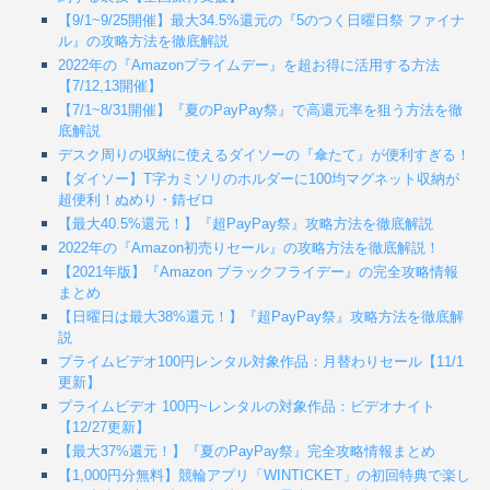
【9/1~9/25開催】最大34.5%還元の『5のつく日曜日祭 ファイナ
ル』の攻略方法を徹底解説
2022年の『Amazonプライムデー』を超お得に活用する方法
【7/12,13開催】
【7/1~8/31開催】『夏のPayPay祭』で高還元率を狙う方法を徹
底解説
デスク周りの収納に使えるダイソーの『傘たて』が便利すぎる！
【ダイソー】T字カミソリのホルダーに100均マグネット収納が
超便利！ぬめり・錆ゼロ
【最大40.5%還元！】『超PayPay祭』攻略方法を徹底解説
2022年の『Amazon初売りセール』の攻略方法を徹底解説！
【2021年版】『Amazon ブラックフライデー』の完全攻略情報
まとめ
【日曜日は最大38%還元！】『超PayPay祭』攻略方法を徹底解
説
プライムビデオ100円レンタル対象作品：月替わりセール【11/1
更新】
プライムビデオ 100円~レンタルの対象作品：ビデオナイト
【12/27更新】
【最大37%還元！】『夏のPayPay祭』完全攻略情報まとめ
【1,000円分無料】競輪アプリ「WINTICKET」の初回特典で楽し